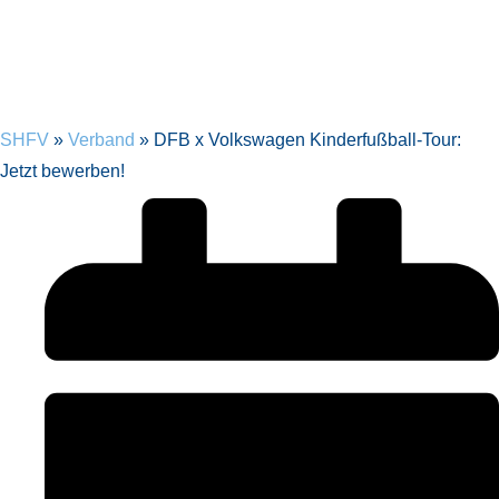
SHFV
»
Verband
»
DFB x Volkswagen Kinderfußball-Tour:
Jetzt bewerben!